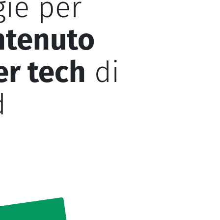
gie per
ntenuto
er tech
di
d