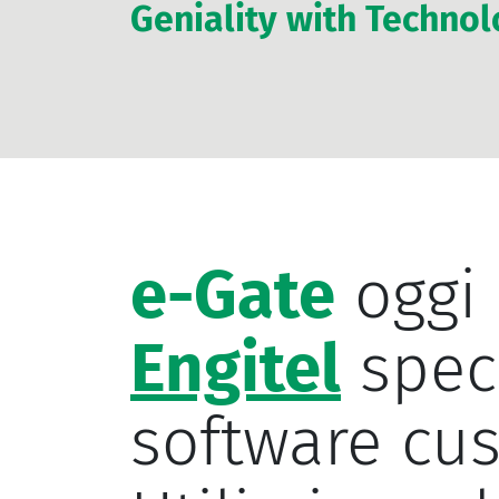
Geniality with Techno
e-Gate
oggi 
Engitel
speci
software cu