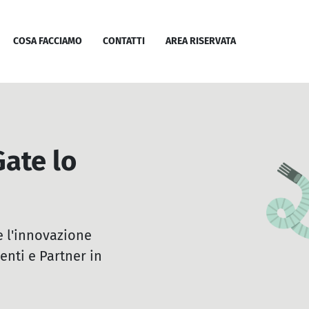
Homepage
Homepage
Main navigat
Menù princip
COSA FACCIAMO
CONTATTI
AREA RISERVATA
Gate lo
e l'innovazione
enti e Partner in