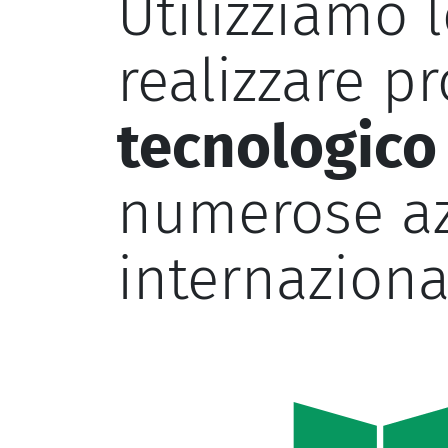
Utilizziamo 
realizzare p
tecnologico
numerose az
internazional