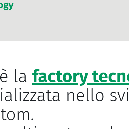
logy
è la
factory tecn
alizzata nello sv
stom.