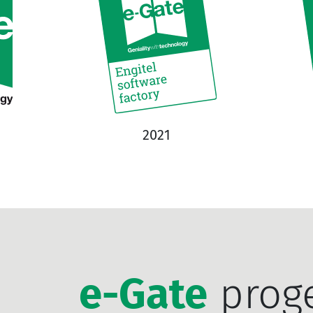
2021
e-Gate
proge