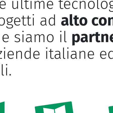
le ultime tecnolo
rogetti ad
alto co
e siamo il
partn
iende italiane e
i.