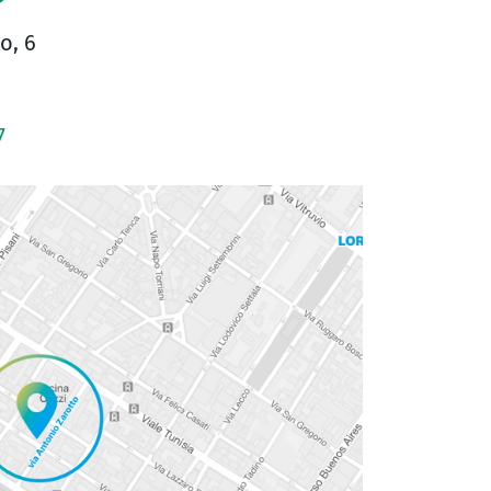
o, 6
7